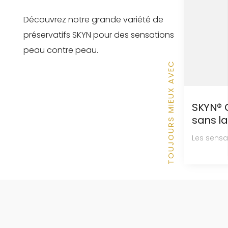
Découvrez notre grande variété de
préservatifs SKYN pour des sensations
peau contre peau.
TOUJOURS MIEUX AVEC
SKYN® O
sans la
Les sensat