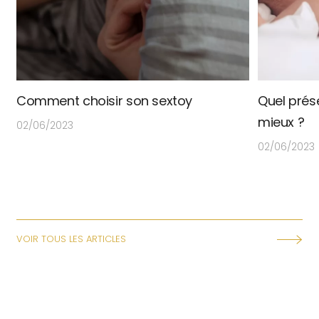
Comment choisir son sextoy
Quel prés
mieux ?
02/06/2023
02/06/2023
VOIR TOUS LES ARTICLES