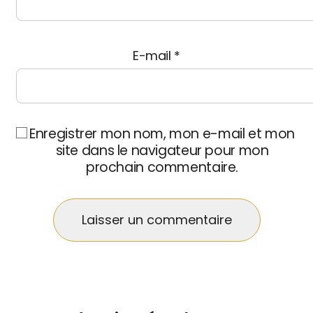
E-mail
*
Enregistrer mon nom, mon e-mail et mon
site dans le navigateur pour mon
prochain commentaire.