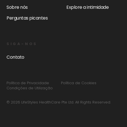
Sobre nós
Explore a intimidade
Perguntas picantes
SIGA-NOS
Contato
Política de Privacidade
Política de Cookies
Condições de Utilização
© 2026 LifeStyles HealthCare Pte Ltd. All Rights Reserved.