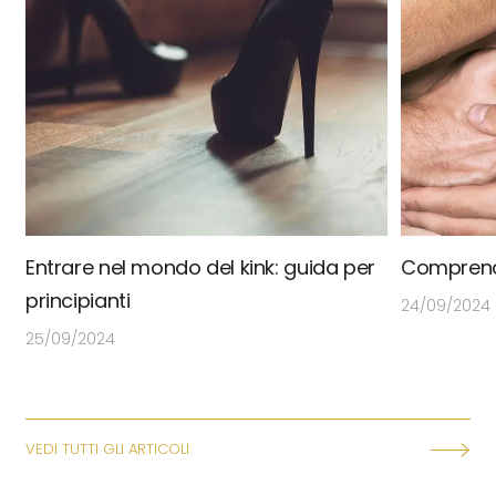
Entrare nel mondo del kink: guida per
Comprende
principianti
24/09/2024
25/09/2024
VEDI TUTTI GLI ARTICOLI